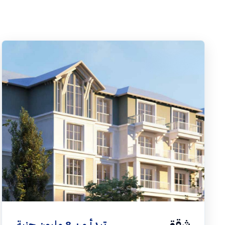
شقق
تبدأ من 8 مليون جنية