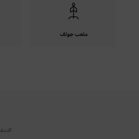
ملعب جولف
اكتشف 