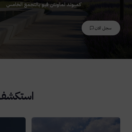
كمبوند لماونتن فيو بالتجمع الخامس
سجل الان
استكشف ا