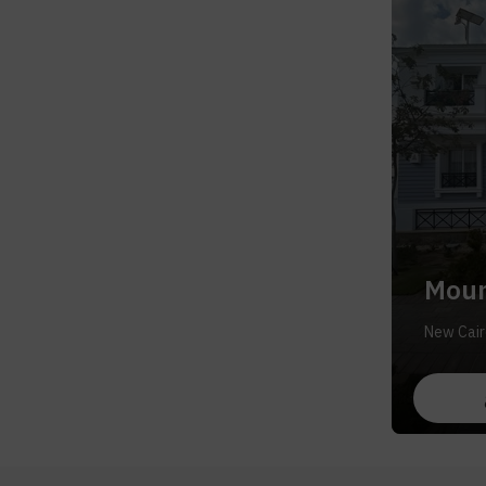
Moun
New Cair