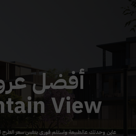
أفضل عر
tain View
عاين وحدتك عالطبيعة واستلم فورى بنفس سعر الطرح ا