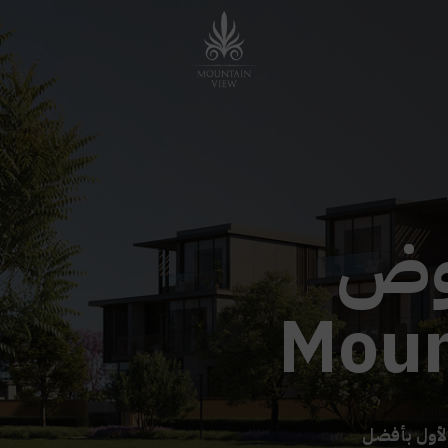
وض
Moun
لأول بأفضل