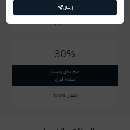
10 سنين مرنة تناسب احتياجك
إرسال
أقساط ميسرة
30%
متاح شقق وفيلات
اكتمال 100%