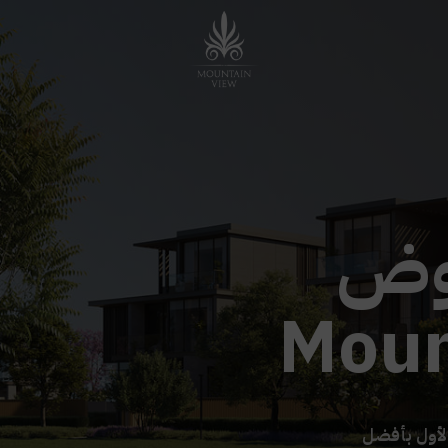
وض
Moun
لأول بأفضل