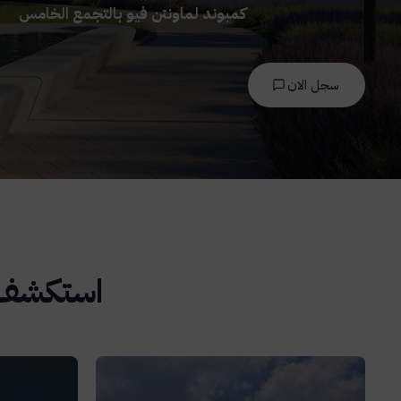
كمبوند لماونتن فيو بالتجمع الخامس
سجل الان
استكشف ا