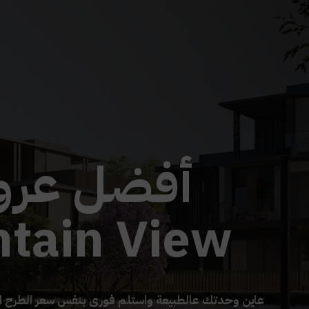
أفضل عر
tain View
عاين وحدتك عالطبيعة واستلم فورى بنفس سعر الطرح ا