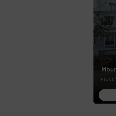
Moun
New Cair