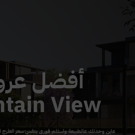
أفضل عر
tain View
عاين وحدتك عالطبيعة واستلم فورى بنفس سعر الطرح ا