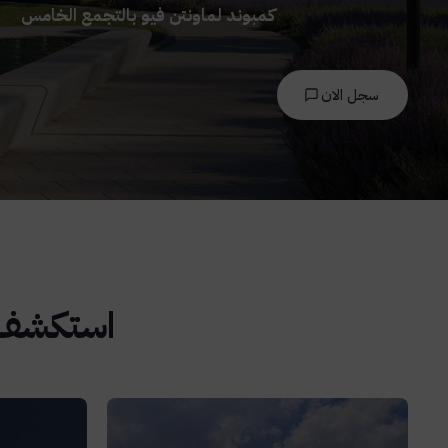
كمبوند لماونتن فيو بالتجمع الخامس
سجل الان
استكشف ا