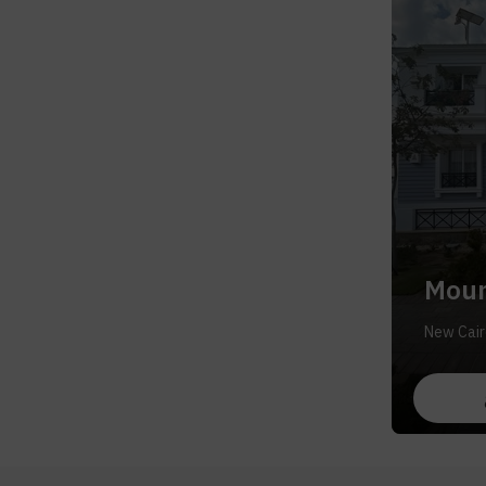
Moun
New Cair