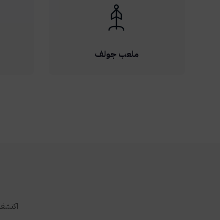
ملعب جولف
اكتشف 