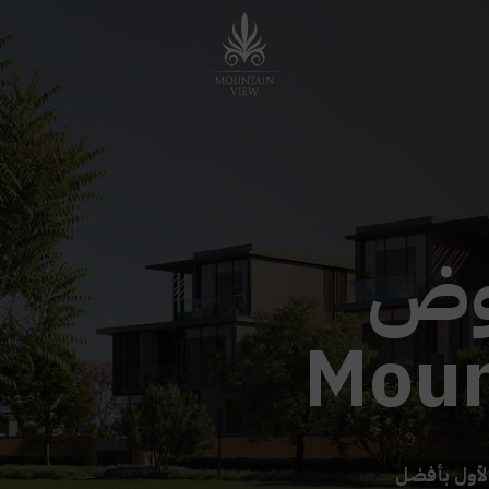
وض
Moun
لأول بأفضل