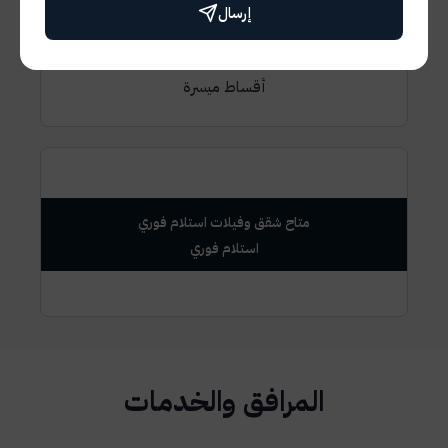
إرسال
7 سنين اقساط
أقساط ميسرة
متاح شقق وفيلات استلام فوري
المرافق والخدمات